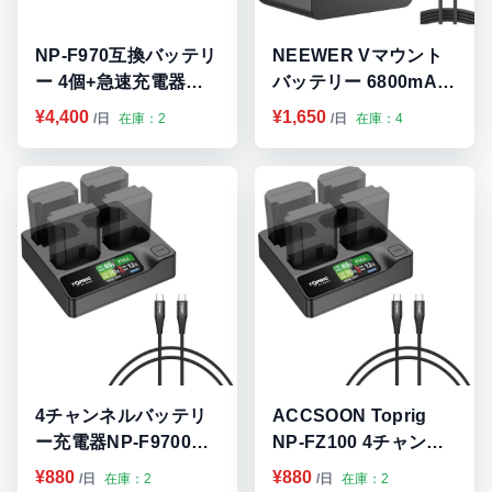
NP-F970互換バッテリ
NEEWER Vマウント
ー 4個+急速充電器セ
バッテリー 6800mAh
ット 8800mAh リチウ
99Wh 14.5VミニVロ
¥4,400
¥1,650
/日
在庫：2
/日
在庫：4
ムイオン電池 九州・福
ック 九州・福岡レンタ
岡レンタル
ル
4チャンネルバッテリ
ACCSOON Toprig
ー充電器NP-F9700用
NP-FZ100 4チャンネ
PD100W九州・福岡レ
ルカメラバッテリー充
¥880
¥880
/日
在庫：2
/日
在庫：2