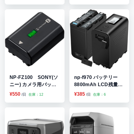
ンタル
電器 九州・福岡レンタ
ル
NP-FZ100 SONY(ソ
np-f970 バッテリー
ニー) カメラ用バッテ
8800mAh LCD残量表
リー 九州・福岡レンタ
示 九州・福岡レンタル
¥550
¥385
/日
在庫：12
/日
在庫：6
ル