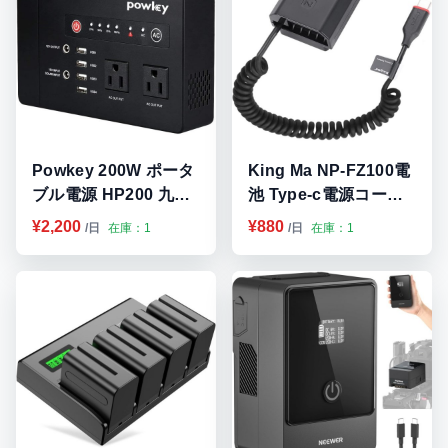
プロ撮影機材レンタル 福岡・九
州
Sony α・FXシリーズを中心にカメラ・レンズ・動画撮影機材を提供。
映像制作・イベント撮影・YouTube撮影対応。プロ機材を安心価格でレ
ンタル可能。
Powkey 200W ポータ
King Ma NP-FZ100電
ブル電源 HP200 九
池 Type-c電源コード
州・福岡レンタル
付きNP-FZ100 交換互
¥2,200
¥880
/日
在庫：1
/日
在庫：1
換バッテリー フルデコ
ード 九州・福岡レンタ
ル