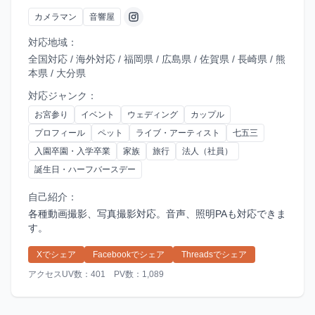
カメラマン
音響屋
対応地域：
全国対応 / 海外対応 / 福岡県 / 広島県 / 佐賀県 / 長崎県 / 熊
本県 / 大分県
対応ジャンク：
お宮参り
イベント
ウェディング
カップル
プロフィール
ペット
ライブ・アーティスト
七五三
入園卒園・入学卒業
家族
旅行
法人（社員）
誕生日・ハーフバースデー
自己紹介：
各種動画撮影、写真撮影対応。音声、照明PAも対応できま
す。
Xでシェア
Facebookでシェア
Threadsでシェア
アクセスUV数：401 PV数：1,089