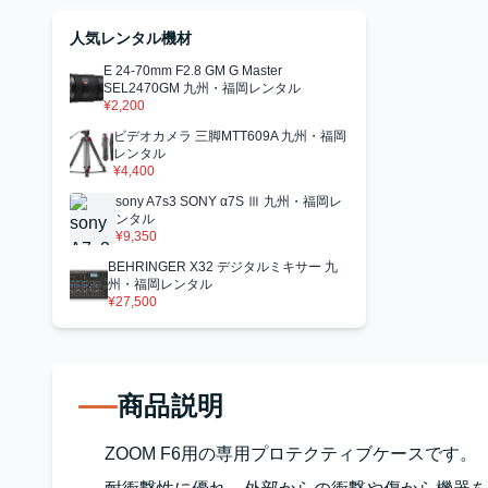
人気レンタル機材
E 24-70mm F2.8 GM G Master
SEL2470GM 九州・福岡レンタル
¥2,200
ビデオカメラ 三脚MTT609A 九州・福岡
レンタル
¥4,400
sony A7s3 SONY α7S Ⅲ 九州・福岡レ
ンタル
¥9,350
BEHRINGER X32 デジタルミキサー 九
州・福岡レンタル
¥27,500
商品説明
ZOOM F6用の専用プロテクティブケースです。