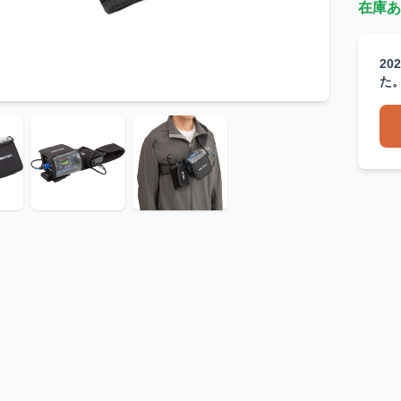
在庫あ
20
た