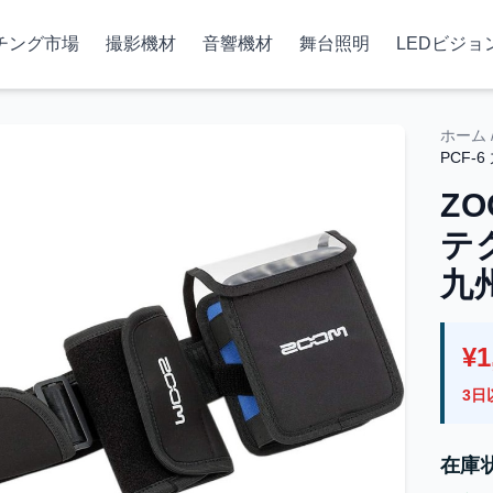
チング市場
撮影機材
音響機材
舞台照明
LEDビジョ
ホーム
PCF-
ZO
テ
九
¥1
3日
在庫