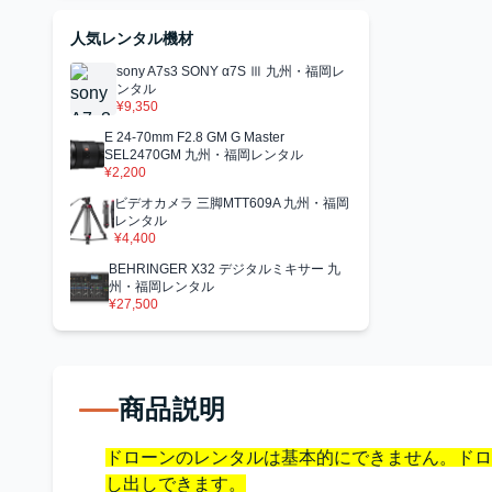
人気レンタル機材
sony A7s3 SONY α7S Ⅲ 九州・福岡レ
ンタル
¥9,350
E 24-70mm F2.8 GM G Master
SEL2470GM 九州・福岡レンタル
¥2,200
ビデオカメラ 三脚MTT609A 九州・福岡
レンタル
¥4,400
BEHRINGER X32 デジタルミキサー 九
州・福岡レンタル
¥27,500
商品説明
ドローンのレンタルは基本的にできません。ドロ
し出しできます。