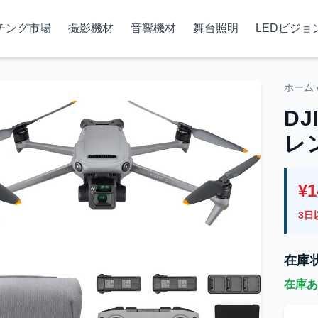
チング市場
撮影機材
音響機材
舞台照明
LEDビジョ
ホーム
DJ
レ
¥1
3日
在庫
在庫あ