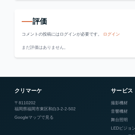
評価
コメントの投稿にはログインが必要です。
ログイン
まだ評価はありません。
クリマーケ
サービス
〒8110202
撮影機材
福岡県福岡市東区和白3-2-2-502
音響機材
Googleマップで見る
舞台照明
LEDビジョ