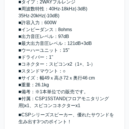
■タイプ：2WAYフルレンジ
■周波数特性：40Hz-18kHz(-3dB)
35Hz-20kHz(-10dB)
■許容入力：600W
■インピーダンス：8ohms
■出力音圧レベル：97dB
■最大出力音圧レベル：121dB+3dB
■ウーハーユニット：15"
■ドライバー：1"
■コネクター：スピコンx2（1+、1-）
■スタンドマウント：○
■サイズ：幅49ｘ高さ72ｘ奥行46 cm
■重量：26.1kg
■備考：※1本単位での販売です。
■付属：CSP15STAND(フロアモニタリング
用)x1、スピコンコネクターx1
■CSPシリーズスピーカー、優れたサウンドを
生み出す3つのポイント！