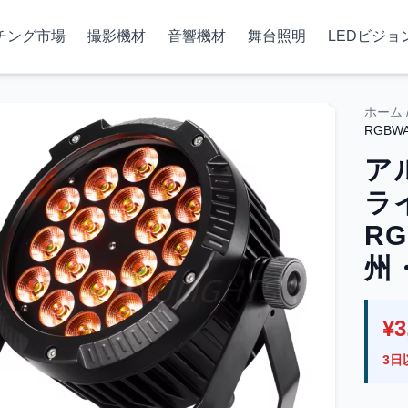
チング市場
撮影機材
音響機材
舞台照明
LEDビジョ
ホーム
RGBW
ア
ライ
RG
州
¥3
3日