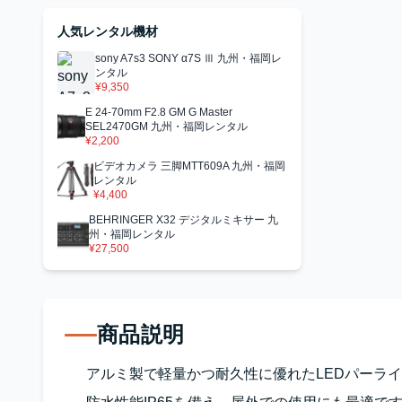
人気レンタル機材
sony A7s3 SONY α7S Ⅲ 九州・福岡レ
ンタル
¥9,350
E 24-70mm F2.8 GM G Master
SEL2470GM 九州・福岡レンタル
¥2,200
ビデオカメラ 三脚MTT609A 九州・福岡
レンタル
¥4,400
BEHRINGER X32 デジタルミキサー 九
州・福岡レンタル
¥27,500
商品説明
アルミ製で軽量かつ耐久性に優れたLEDパーラ