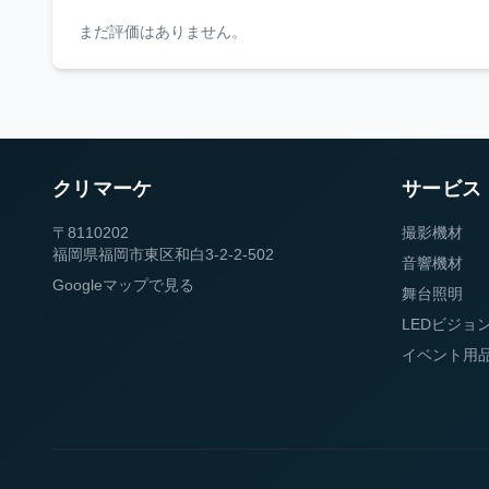
まだ評価はありません。
クリマーケ
サービス
〒8110202
撮影機材
福岡県福岡市東区和白3-2-2-502
音響機材
Googleマップで見る
舞台照明
LEDビジョ
イベント用